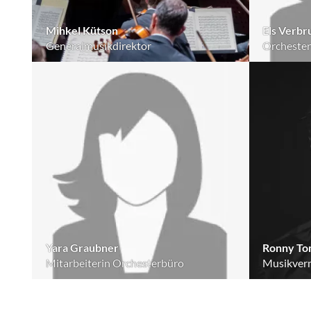
Mihkel Kütson
Els Verbr
Generalmusikdirektor
Orchester
Yara Graubner
Ronny To
Mitarbeiterin Orchesterbüro
Musikverm