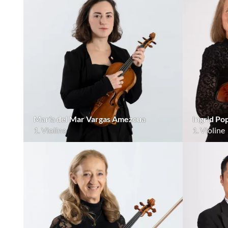
María del Mar Vargas Amezcua
Ingrid Po
1. Violine
1. Violine