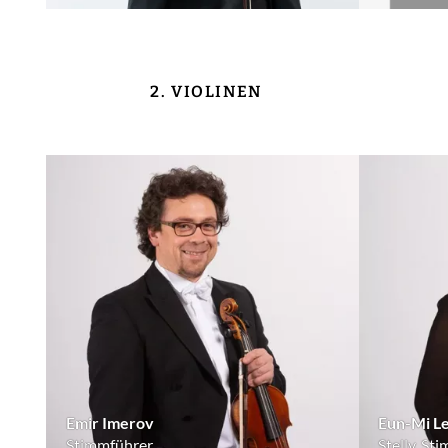
2. VIOLINEN
Emir Imerov
Eun-Mi L
Stimmführer
Stellv. St