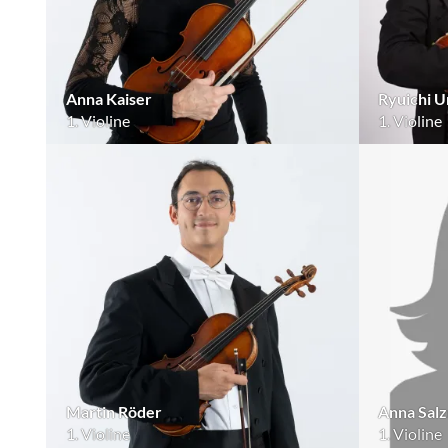
Anna Kaiser
Ryuichi 
1. Violine
1. Violine
Martin Röder
Anna Sal
1. Violine
1. Violine