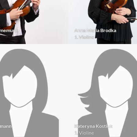
Umemura
Anna Maria Brodka
1. Violine
zmann
Kateryna Kostiuk
1. Violine