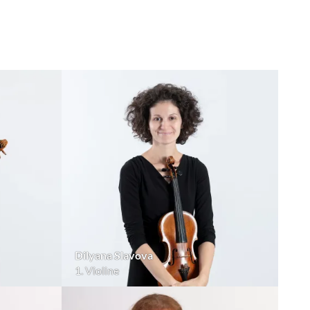
Dilyana Slavova
1. Violine