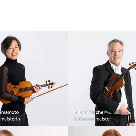
Yamamoto
Fabian Kircher
tmeisterin
3. Konzertmeister