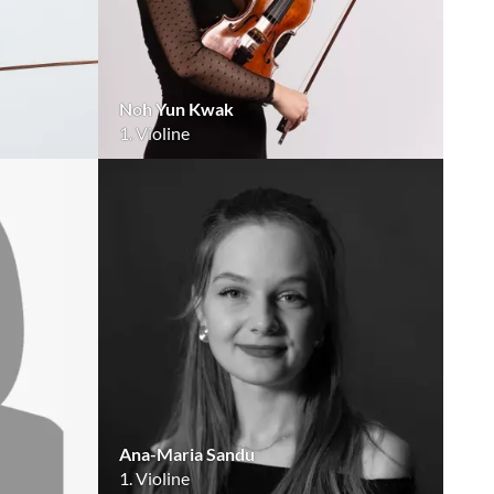
Noh Yun Kwak
1. Violine
Ana-Maria Sandu
1. Violine