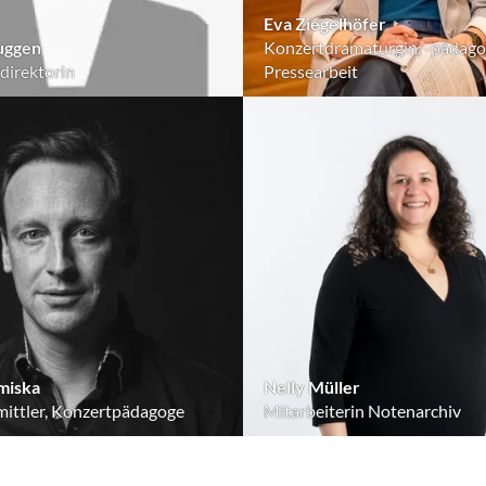
Eva Ziegelhöfer
uggen
Konzertdramaturgin, -pädago
direktorin
Pressearbeit
miska
Nelly Müller
ittler, Konzertpädagoge
Mitarbeiterin Notenarchiv