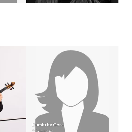
Dumitrita Gore
2. Violinen