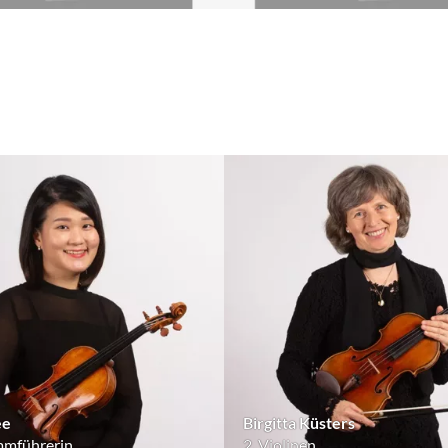
ee
Birgitta Küsters
immführerin
2. Violinen