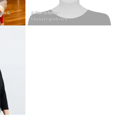
gin &
Julian Scherer
Marketingreferent