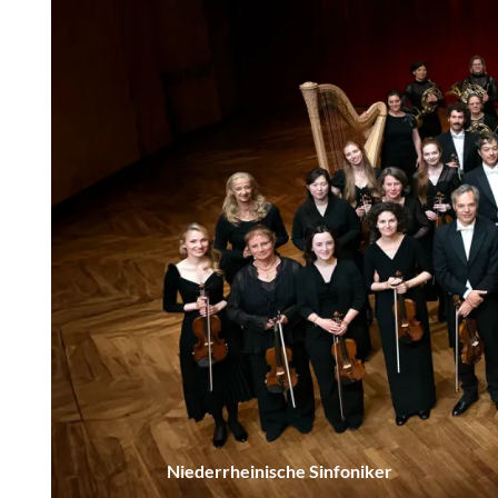
NÜ NIEDERRHEINISCHE SINFONIKER ÖFFNEN
NÜ MUSIKVERMITTLUNG ÖFFNEN
NÜ MEDIEN ÖFFNEN
Niederrheinische Sinfoniker