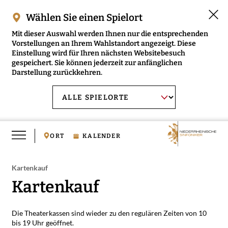
Wählen Sie einen Spielort
Mit dieser Auswahl werden Ihnen nur die entsprechenden
Vorstellungen an Ihrem Wahlstandort angezeigt. Diese
Einstellung wird für Ihren nächsten Websitebesuch
gespeichert. Sie können jederzeit zur anfänglichen
Darstellung zurückkehren.
Menü
AUSWAHL BESTÄTIGEN
Spielort
öffnen
wählen:
ORT
KALENDER
Kartenkauf
Kartenkauf
RMENÜ NIEDERRHEINISCHE SINFONIKER ÖFFNEN
RMENÜ MUSIKVERMITTLUNG ÖFFNEN
Die Theaterkassen sind wieder zu den regulären Zeiten von 10
bis 19 Uhr geöffnet.
RMENÜ MEDIEN ÖFFNEN