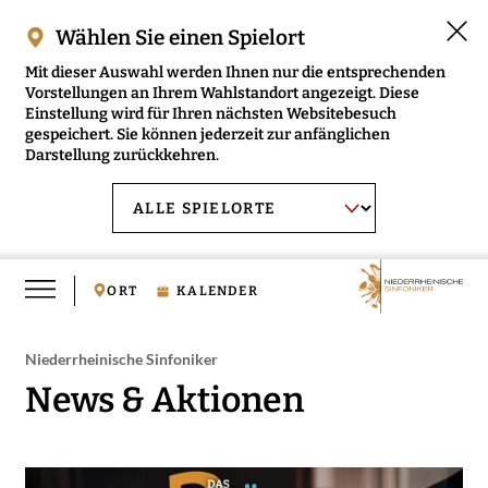
Wählen Sie einen Spielort
Mit dieser Auswahl werden Ihnen nur die entsprechenden
Vorstellungen an Ihrem Wahlstandort angezeigt. Diese
Einstellung wird für Ihren nächsten Websitebesuch
gespeichert. Sie können jederzeit zur anfänglichen
Darstellung zurückkehren.
Menü
AUSWAHL BESTÄTIGEN
Spielort
öffnen
wählen:
ORT
KALENDER
Niederrheinische Sinfoniker
News & Aktionen
RMENÜ NIEDERRHEINISCHE SINFONIKER ÖFFNEN
RMENÜ MUSIKVERMITTLUNG ÖFFNEN
RMENÜ MEDIEN ÖFFNEN