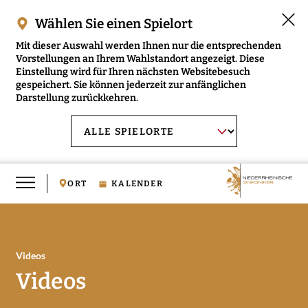
Wählen Sie einen Spielort
Mit dieser Auswahl werden Ihnen nur die entsprechenden
Vorstellungen an Ihrem Wahlstandort angezeigt. Diese
Einstellung wird für Ihren nächsten Websitebesuch
gespeichert. Sie können jederzeit zur anfänglichen
Darstellung zurückkehren.
Menü
AUSWAHL BESTÄTIGEN
Spielort
öffnen
wählen:
ORT
KALENDER
Videos
RMENÜ NIEDERRHEINISCHE SINFONIKER ÖFFNEN
Videos
RMENÜ MUSIKVERMITTLUNG ÖFFNEN
RMENÜ MEDIEN ÖFFNEN