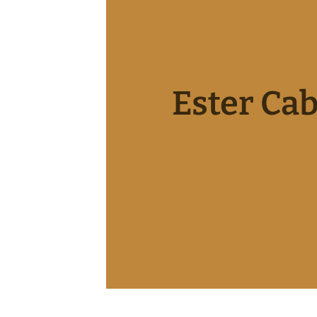
Ester Cab
NÜ NIEDERRHEINISCHE SINFONIKER ÖFFNEN
NÜ MUSIKVERMITTLUNG ÖFFNEN
NÜ MEDIEN ÖFFNEN