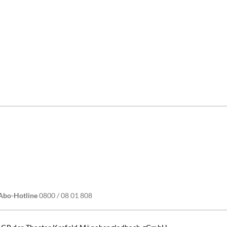
ube
Abo-Hotline
0800 / 08 01 808