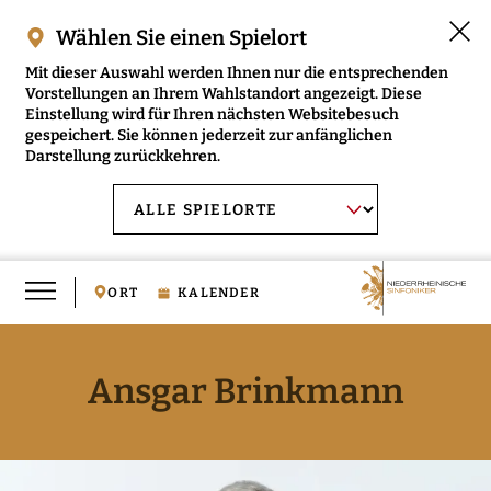
Wählen Sie einen Spielort
Mit dieser Auswahl werden Ihnen nur die entsprechenden
Vorstellungen an Ihrem Wahlstandort angezeigt. Diese
Einstellung wird für Ihren nächsten Websitebesuch
gespeichert. Sie können jederzeit zur anfänglichen
Darstellung zurückkehren.
Menü
AUSWAHL BESTÄTIGEN
Spielort
öffnen
wählen:
ORT
KALENDER
Ansgar Brinkmann
RMENÜ NIEDERRHEINISCHE SINFONIKER ÖFFNEN
RMENÜ MUSIKVERMITTLUNG ÖFFNEN
RMENÜ MEDIEN ÖFFNEN