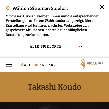
Wählen Sie einen Spielort
Mit dieser Auswahl werden Ihnen nur die entsprechenden
Vorstellungen an Ihrem Wahlstandort angezeigt. Diese
Einstellung wird für Ihren nächsten Websitebesuch
gespeichert. Sie können jederzeit zur anfänglichen
Darstellung zurückkehren.
Menü
AUSWAHL BESTÄTIGEN
Spielort
öffnen
wählen:
ORT
KALENDER
Takashi Kondo
RMENÜ NIEDERRHEINISCHE SINFONIKER ÖFFNEN
RMENÜ MUSIKVERMITTLUNG ÖFFNEN
RMENÜ MEDIEN ÖFFNEN