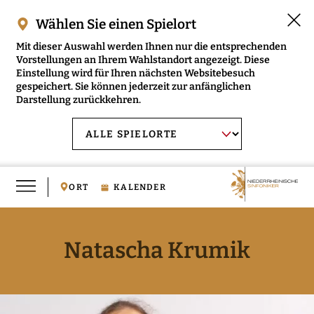
Wählen Sie einen Spielort
Mit dieser Auswahl werden Ihnen nur die entsprechenden
Vorstellungen an Ihrem Wahlstandort angezeigt. Diese
Einstellung wird für Ihren nächsten Websitebesuch
gespeichert. Sie können jederzeit zur anfänglichen
Darstellung zurückkehren.
Menü
AUSWAHL BESTÄTIGEN
Spielort
öffnen
wählen:
ORT
KALENDER
Natascha Krumik
RMENÜ NIEDERRHEINISCHE SINFONIKER ÖFFNEN
RMENÜ MUSIKVERMITTLUNG ÖFFNEN
RMENÜ MEDIEN ÖFFNEN