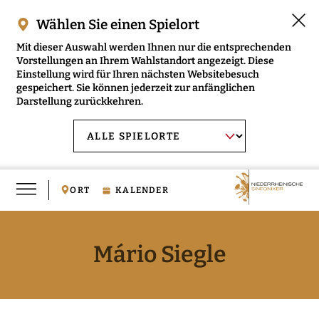
Wählen Sie einen Spielort
Mit dieser Auswahl werden Ihnen nur die entsprechenden
Vorstellungen an Ihrem Wahlstandort angezeigt. Diese
Einstellung wird für Ihren nächsten Websitebesuch
gespeichert. Sie können jederzeit zur anfänglichen
Darstellung zurückkehren.
Menü
AUSWAHL BESTÄTIGEN
Spielort
öffnen
wählen:
ORT
KALENDER
Mário Siegle
RMENÜ NIEDERRHEINISCHE SINFONIKER ÖFFNEN
RMENÜ MUSIKVERMITTLUNG ÖFFNEN
RMENÜ MEDIEN ÖFFNEN