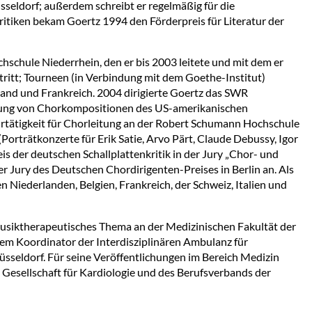
sseldorf; außerdem schreibt er regelmäßig für die
kritiken bekam Goertz 1994 den Förderpreis für Literatur der
schule Niederrhein, den er bis 2003 leitete und mit dem er
tritt; Tourneen (in Verbindung mit dem Goethe-Institut)
and und Frankreich. 2004 dirigierte Goertz das SWR
rung von Chorkompositionen des US-amerikanischen
rtätigkeit für Chorleitung an der Robert Schumann Hochschule
orträtkonzerte für Erik Satie, Arvo Pärt, Claude Debussy, Igor
is der deutschen Schallplattenkritik in der Jury „Chor- und
r Jury des Deutschen Chordirigenten-Preises in Berlin an. Als
n Niederlanden, Belgien, Frankreich, der Schweiz, Italien und
musiktherapeutisches Thema an der Medizinischen Fakultät der
em Koordinator der Interdisziplinären Ambulanz für
sseldorf. Für seine Veröffentlichungen im Bereich Medizin
Gesellschaft für Kardiologie und des Berufsverbands der