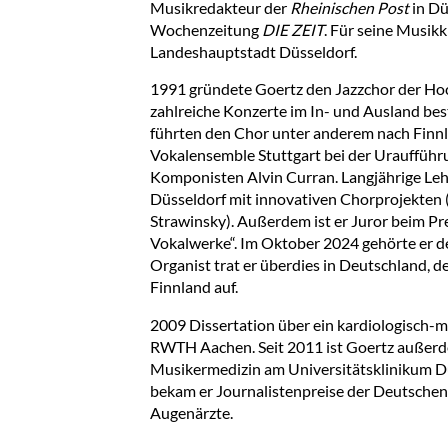
Musikredakteur der
Rheinischen Post
in Dü
Wochenzeitung
DIE ZEIT
. Für seine Musik
Landeshauptstadt Düsseldorf.
1991 gründete Goertz den Jazzchor der Hoch
zahlreiche Konzerte im In- und Ausland bes
führten den Chor unter anderem nach Finnl
Vokalensemble Stuttgart bei der Urauffüh
Komponisten Alvin Curran. Langjährige Leh
Düsseldorf mit innovativen Chorprojekten (P
Strawinsky). Außerdem ist er Juror beim Pre
Vokalwerke“. Im Oktober 2024 gehörte er de
Organist trat er überdies in Deutschland, de
Finnland auf.
2009 Dissertation über ein kardiologisch-
RWTH Aachen. Seit 2011 ist Goertz außerd
Musikermedizin am Universitätsklinikum Dü
bekam er Journalistenpreise der Deutschen 
Augenärzte.