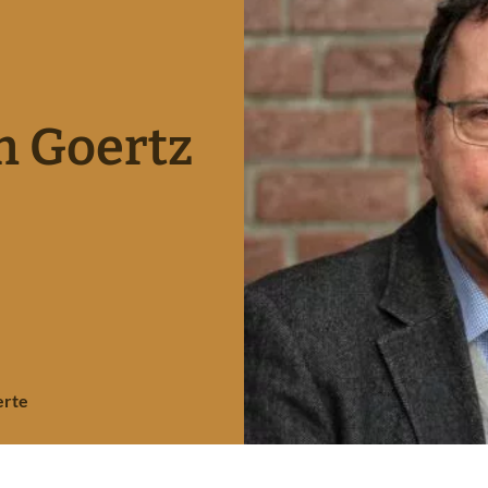
m Goertz
erte