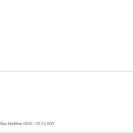
ube
Abo-Hotline
0800 / 08 01 808