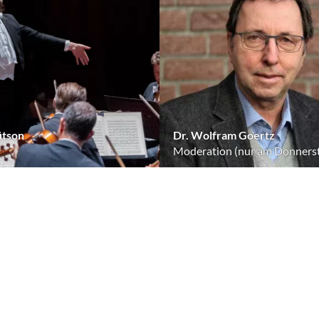
ütson
Dr. Wolfram Goertz
Moderation (nur am Donners
ube