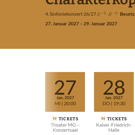
4. Sinfoniekonzert 26/27
Besetz
27. Januar 2027 – 29. Januar 2027
NÜ NIEDERRHEINISCHE SINFONIKER ÖFFNEN
Vorstellungen
NÜ MUSIKVERMITTLUNG ÖFFNEN
27
28
NÜ MEDIEN ÖFFNEN
Jan. 2027
Jan. 2027
MI
| 20:00
DO
| 19:30
TICKETS
TICKETS
Theater MG –
Kaiser-Friedrich-
Konzertsaal
Halle