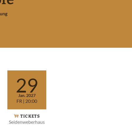
ung
29
Jan. 2027
FR
| 20:00
TICKETS
Seidenweberhaus