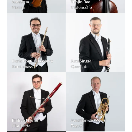
Amezcua
Yunjin Bae
Violine
Violoncello
Darío Portillo Gavarre
Jens Singer
Kontrabass
Querflöte
Philipp Nadler
Jonathan de Weerd
Klarinette
Fagott