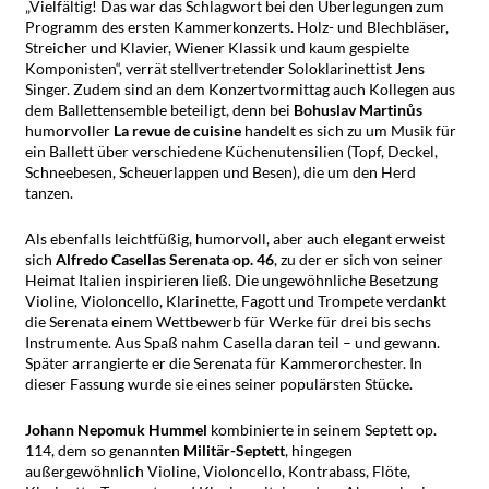
„Vielfältig! Das war das Schlagwort bei den Überlegungen zum
Programm des ersten Kammerkonzerts. Holz- und Blechbläser,
Streicher und Klavier, Wiener Klassik und kaum gespielte
Komponisten“, verrät stellvertretender Soloklarinettist Jens
Singer. Zudem sind an dem Konzertvormittag auch Kollegen aus
dem Ballettensemble beteiligt, denn bei
Bohuslav Martinůs
humorvoller
La revue de cuisine
handelt es sich zu um Musik für
ein Ballett über verschiedene Küchenutensilien (Topf, Deckel,
Schneebesen, Scheuerlappen und Besen), die um den Herd
tanzen.
Als ebenfalls leichtfüßig, humorvoll, aber auch elegant erweist
sich
Alfredo Casellas Serenata op. 46
, zu der er sich von seiner
Heimat Italien inspirieren ließ. Die ungewöhnliche Besetzung
Violine, Violoncello, Klarinette, Fagott und Trompete verdankt
die Serenata einem Wettbewerb für Werke für drei bis sechs
Instrumente. Aus Spaß nahm Casella daran teil – und gewann.
Später arrangierte er die Serenata für Kammerorchester. In
dieser Fassung wurde sie eines seiner populärsten Stücke.
Johann Nepomuk Hummel
kombinierte in seinem Septett op.
114, dem so genannten
Militär-Septett
, hingegen
außergewöhnlich Violine, Violoncello, Kontrabass, Flöte,