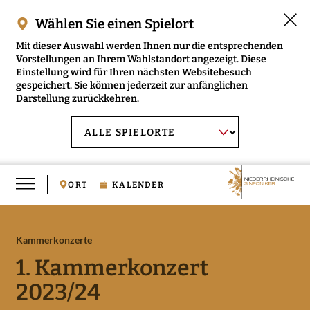
Wählen Sie einen Spielort
Mit dieser Auswahl werden Ihnen nur die entsprechenden
Vorstellungen an Ihrem Wahlstandort angezeigt. Diese
Einstellung wird für Ihren nächsten Websitebesuch
gespeichert. Sie können jederzeit zur anfänglichen
Darstellung zurückkehren.
Menü
AUSWAHL BESTÄTIGEN
Spielort
öffnen
wählen:
ORT
KALENDER
Kammerkonzerte
RMENÜ NIEDERRHEINISCHE SINFONIKER ÖFFNEN
1. Kammerkonzert
RMENÜ MUSIKVERMITTLUNG ÖFFNEN
2023/24
RMENÜ MEDIEN ÖFFNEN