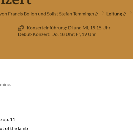
von Francis Bollon und Solist Stefan Temmingh
Leitung
Konzerteinführung: Di und Mi, 19.15 Uhr;
Debut-Konzert: Do, 18 Uhr; Fr, 19 Uhr
rmine.
e op. 11
ut of the lamb