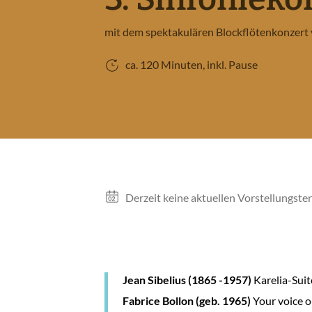
mit dem spektakulären Blockflötenkonzert 
ca. 120 Minuten, inkl. Pause
NÜ NIEDERRHEINISCHE SINFONIKER ÖFFNEN
NÜ MUSIKVERMITTLUNG ÖFFNEN
Vorstellungen
Derzeit keine aktuellen Vorstellungste
NÜ MEDIEN ÖFFNEN
Jean Sibelius (1865 -1957)
Karelia-Suit
Fabrice Bollon (geb. 1965)
Your voice o