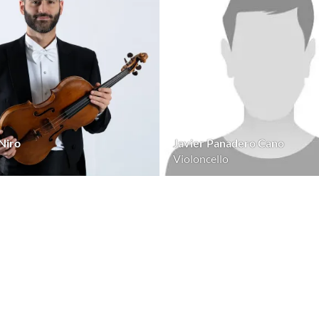
Niro
Javier Panadero Cano
Violoncello