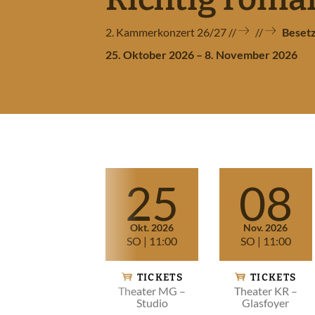
2. Kammerkonzert 26/27
Beset
25. Oktober 2026 – 8. November 2026
NÜ NIEDERRHEINISCHE SINFONIKER ÖFFNEN
Vorstellungen
NÜ MUSIKVERMITTLUNG ÖFFNEN
25
08
NÜ MEDIEN ÖFFNEN
Okt. 2026
Nov. 2026
SO
| 11:00
SO
| 11:00
TICKETS
TICKETS
Theater MG –
Theater KR –
Studio
Glasfoyer