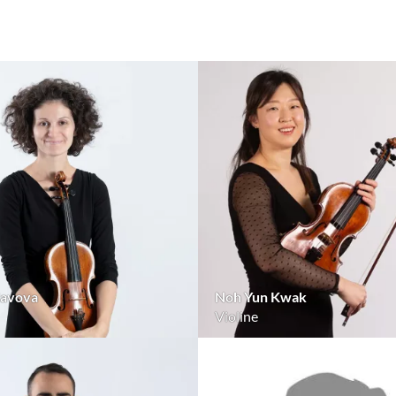
lavova
Noh Yun Kwak
Violine