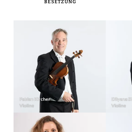
BESETZUNG
Fabian Kircher
Dilyana S
Violine
Violine