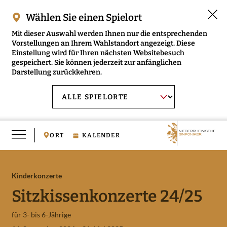
Wählen Sie einen Spielort
Mit dieser Auswahl werden Ihnen nur die entsprechenden
Vorstellungen an Ihrem Wahlstandort angezeigt. Diese
Einstellung wird für Ihren nächsten Websitebesuch
gespeichert. Sie können jederzeit zur anfänglichen
Darstellung zurückkehren.
Menü
AUSWAHL BESTÄTIGEN
Spielort
öffnen
wählen:
ORT
KALENDER
Kinderkonzerte
RMENÜ NIEDERRHEINISCHE SINFONIKER ÖFFNEN
Sitzkissenkonzerte 24/25
RMENÜ MUSIKVERMITTLUNG ÖFFNEN
für 3- bis 6-Jährige
RMENÜ MEDIEN ÖFFNEN