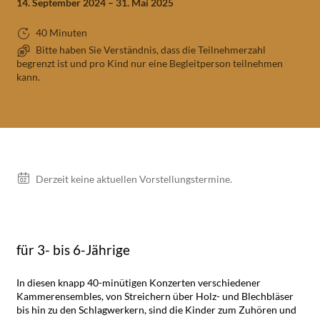
14. September 2024 – 31. Mai 2025
40 Minuten
Bitte haben Sie Verständnis, dass die Teilnehmerzahl
begrenzt ist und pro Kind nur eine Begleitperson teilnehmen
kann.
Vorstellungen
Derzeit keine aktuellen Vorstellungstermine.
für 3- bis 6-Jährige
In diesen knapp 40-minütigen Konzerten verschiedener
Kammerensembles, von Streichern über Holz- und Blechbläser
bis hin zu den Schlagwerkern, sind die Kinder zum Zuhören und