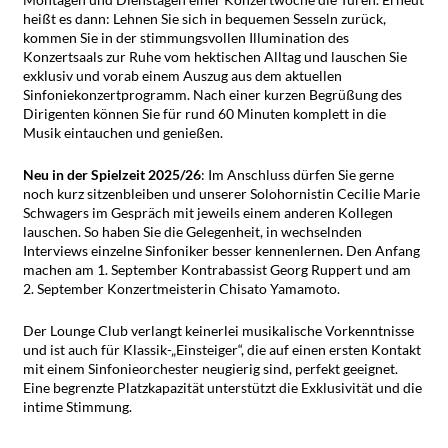
heißt es dann: Lehnen Sie sich in bequemen Sesseln zurück,
kommen Sie in der stimmungsvollen Illumination des
Konzertsaals zur Ruhe vom hektischen Alltag und lauschen Sie
exklusiv und vorab einem Auszug aus dem aktuellen
Sinfoniekonzertprogramm. Nach einer kurzen Begrüßung des
Dirigenten können Sie für rund 60 Minuten komplett in die
Musik eintauchen und genießen.
Neu in der Spielzeit 2025/26
: Im Anschluss dürfen Sie gerne
noch kurz sitzenbleiben und unserer Solohornistin Cecilie Marie
Schwagers im Gespräch mit jeweils einem anderen Kollegen
lauschen. So haben Sie die Gelegenheit, in wechselnden
Interviews einzelne Sinfoniker besser kennenlernen. Den Anfang
machen am 1. September Kontrabassist Georg Ruppert und am
2. September Konzertmeisterin Chisato Yamamoto.
Der Lounge Club verlangt keinerlei musikalische Vorkenntnisse
und ist auch für Klassik-„Einsteiger“, die auf einen ersten Kontakt
mit einem Sinfonieorchester neugierig sind, perfekt geeignet.
Eine begrenzte Platzkapazität unterstützt die Exklusivität und die
intime ­Stimmung.