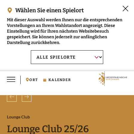
Wählen Sie einen Spielort
Mit dieser Auswahl werden Ihnen nur die entsprechenden
Vorstellungen an Ihrem Wahlstandort angezeigt. Diese
Einstellung wird für Ihren nächsten Websitebesuch
gespeichert. Sie können jederzeit zur anfänglichen
Darstellung zurückkehren.
Menü
AUSWAHL BESTÄTIGEN
Spielort
öffnen
wählen:
ORT
KALENDER
Zurück
Weiter
RMENÜ NIEDERRHEINISCHE SINFONIKER ÖFFNEN
Lounge Club
RMENÜ MUSIKVERMITTLUNG ÖFFNEN
Lounge Club 25/26
RMENÜ MEDIEN ÖFFNEN