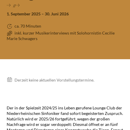
1. September 2025 – 30. Juni 2026
ca. 70 Minuten
inkl. kurzer Musikerinterviews mit Solohornistin Cecilie
Marie Schwagers
Vorstellungen
Derzeit keine aktuellen Vorstellungstermine.
Der in der Spielzeit 2024/25 ins Leben gerufene Lounge Club der
Niederrheinischen Sinfoniker fand sofort begeisterten Zuspruch.
Natürlich wird er 2025/26 fortgeführt, wegen der großen
Nachfrage wird er sogar verdoppelt: Diesmal öffnet er an fünf
Montagen und Dienstagen einer Konzertwoche die Türen. Erneut