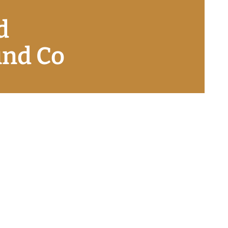
d
und Co