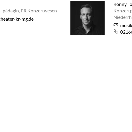
Ronny T
– pädagin, PR Konzertwesen
Konzertp
Niederrh
theater-kr-mg.de
musik
02166
ube