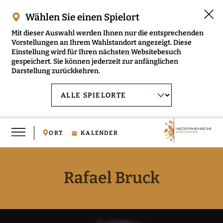
Wählen Sie einen Spielort
Mit dieser Auswahl werden Ihnen nur die entsprechenden
Vorstellungen an Ihrem Wahlstandort angezeigt. Diese
Einstellung wird für Ihren nächsten Websitebesuch
gespeichert. Sie können jederzeit zur anfänglichen
Darstellung zurückkehren.
Menü
AUSWAHL BESTÄTIGEN
Spielort
öffnen
wählen:
ORT
KALENDER
Rafael Bruck
RMENÜ NIEDERRHEINISCHE SINFONIKER ÖFFNEN
RMENÜ MUSIKVERMITTLUNG ÖFFNEN
RMENÜ MEDIEN ÖFFNEN