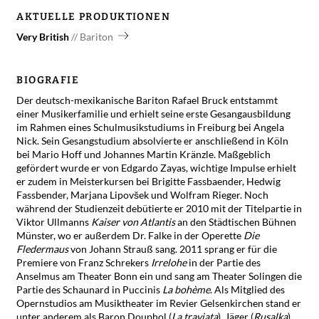
AKTUELLE PRODUKTIONEN
Very British
Bariton
BIOGRAFIE
Der deutsch-mexikanische Bariton Rafael Bruck entstammt
einer Musikerfamilie und erhielt seine erste Gesangausbildung
im Rahmen eines Schulmusikstudiums in Freiburg bei Angela
Nick. Sein Gesangstudium absolvierte er anschließend in Köln
bei Mario Hoff und Johannes Martin Kränzle. Maßgeblich
gefördert wurde er von Edgardo Zayas, wichtige Impulse erhielt
er zudem in Meisterkursen bei Brigitte Fassbaender, Hedwig
Fassbender, Marjana Lipovšek und Wolfram Rieger. Noch
während der Studienzeit debütierte er 2010 mit der Titelpartie in
Viktor Ullmanns
Kaiser von Atlantis
an den Städtischen Bühnen
Münster, wo er außerdem Dr. Falke in der Operette
Die
Fledermaus
von Johann Strauß sang. 2011 sprang er für die
Premiere von Franz Schrekers
Irrelohe
in der Partie des
Anselmus am Theater Bonn ein und sang am Theater Solingen die
Partie des Schaunard in Puccinis
La bohème
. Als Mitglied des
Opernstudios am Musiktheater im Revier Gelsenkirchen stand er
unter anderem als Baron Douphol (
La traviata
), Jäger (
Rusalka
)