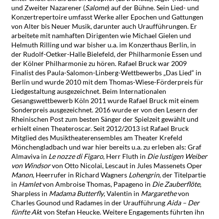
und Zweiter Nazarener (
Salome
) auf der Bühne. Sein Lied- und
Konzertrepertoire umfasst Werke aller Epochen und Gattungen
von Alter bis Neuer Musik, darunter auch Uraufführungen. Er
arbeitete mit namhaften Dirigenten wie Michael Gielen und
Helmuth Rilling und war bisher u.a. im Konzerthaus Berlin, in
der Rudolf-Oetker-Halle Bielefeld, der Philharmonie Essen und
der Kölner Philharmonie zu hören. Rafael Bruck war 2009
Finalist des Paula-Salomon-Linberg-Wettbewerbs „Das Lied“ in
Berlin und wurde 2010 mit dem Thomas-Wiese-Förderpreis für
Liedgestaltung ausgezeichnet. Beim Internationalen
Gesangswettbewerb Köln 2011 wurde Rafael Bruck mit einem
Sonderpreis ausgezeichnet. 2016 wurde er von den Lesern der
Rheinischen Post zum besten Sänger der Spielzeit gewählt und
erhielt einen Theateroscar. Seit 2012/2013 ist Rafael Bruck
Mitglied des Musiktheaterensembles am Theater Krefeld
Mönchengladbach und war hier bereits u.a. zu erleben als: Graf
Almaviva in
Le nozze di Figaro
, Herr Fluth in
Die lustigen Weiber
von Windsor
von Otto Nicolai, Lescaut in Jules Massenets Oper
Manon
, Heerrufer in Richard Wagners
Lohengrin
, der Titelpartie
in
Hamlet
von Ambroise Thomas, Papageno in
Die Zauberflöte
,
Sharpless in
Madama Butterfly
, Valentin in
Margarethe
von
Charles Gounod und Radames in der Uraufführung
Aida – Der
fünfte Ak
t von Stefan Heucke. Weitere Engagements führten ihn