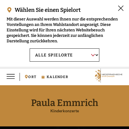
Wählen Sie einen Spielort
Mit dieser Auswahl werden Ihnen nur die entsprechenden
Vorstellungen an Ihrem Wahlstandort angezeigt. Diese
Einstellung wird für Ihren nächsten Websitebesuch
gespeichert. Sie können jederzeit zur anfänglichen
Darstellung zurückkehren.
Menü
AUSWAHL BESTÄTIGEN
Spielort
öffnen
wählen:
ORT
KALENDER
Paula Emmrich
RMENÜ NIEDERRHEINISCHE SINFONIKER ÖFFNEN
Kinderkonzerte
RMENÜ MUSIKVERMITTLUNG ÖFFNEN
RMENÜ MEDIEN ÖFFNEN